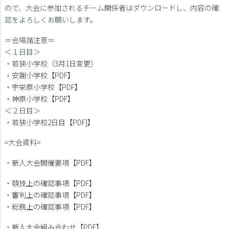
ので、大会に参加されるチーム関係者はダウンロードし、内容の確
認をよろしくお願いします。
＝会場諸注意＝
＜１日目＞
・
若狭小学校（3月1日変更）
・
安謝小学校【PDF】
・
宇栄原小学校【PDF】
・
神原小学校【PDF】
＜２日目＞
・
若狭小学校2日目【PDF]】
=大会資料=
・
新人大会開催要項【PDF】
・
競技上の確認事項【PDF】
・
審判上の確認事項【PDF】
・
総務上の確認事項【PDF】
・
新人大会組み合わせ【PDF】