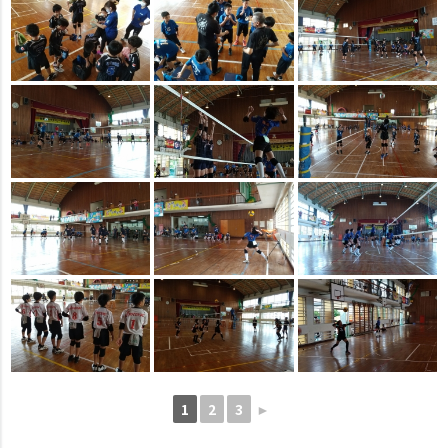
1
2
3
►