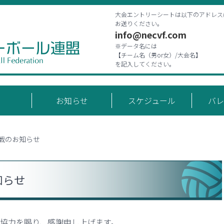
大会エントリーシートは以下のアドレス
お送りください。
info@necvf.com
※データ名には
【チーム名（男or女）/大会名】
を記入してください。
お知らせ
スケジュール
バレ
戦のお知らせ
知らせ
協力を賜り、感謝申し上げます。