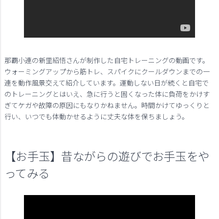
那覇小連の新里紹悟さんが制作した自宅トレーニングの動画です。
ウォーミングアップから筋トレ、スパイクにクールダウンまでの一
連を動作風景交えて紹介しています。運動しない日が続くと自宅で
のトレーニングとはいえ、急に行うと固くなった体に負荷をかけす
ぎてケガや故障の原因にもなりかねません。時間かけてゆっくりと
行い、いつでも体動かせるように丈夫な体を保ちましょう。
【お手玉】昔ながらの遊びでお手玉をや
ってみる