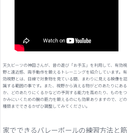
天久ビーツの神田さんが、昔の遊び「お手玉」を利用して、有効視
野と遠近感、両手動作を鍛えるトレーニングを紹介しています。有
効視野とは、目線で対象物を見ている間、まわりに見える映像を認
識する範囲の事です。また、視野から消える物がどのあたりにある
か、どのあたりにくるかなどの予測する能力を高めたり、ものをつ
かみにいくための腕の筋力を鍛えるのにも効果ありますので、どの
種類までできるかぜひ調整してみてください。
家でできるバレーボールの練習方法と筋